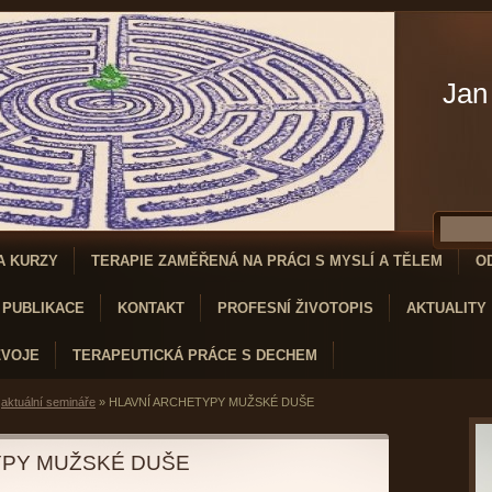
Jan
A KURZY
TERAPIE ZAMĚŘENÁ NA PRÁCI S MYSLÍ A TĚLEM
O
PUBLIKACE
KONTAKT
PROFESNÍ ŽIVOTOPIS
AKTUALITY
ZVOJE
TERAPEUTICKÁ PRÁCE S DECHEM
»
aktuální semináře
»
HLAVNÍ ARCHETYPY MUŽSKÉ DUŠE
YPY MUŽSKÉ DUŠE