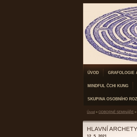
ÚVOD
GRAFOLOGIE 
MINDFUL ČCHI KUNG
SKUPINA OSOBNÍHO RO
Úvod
»
ODBORNÉ SEMINÁŘE
HLAVNÍ ARCHET
12. 5. 2021