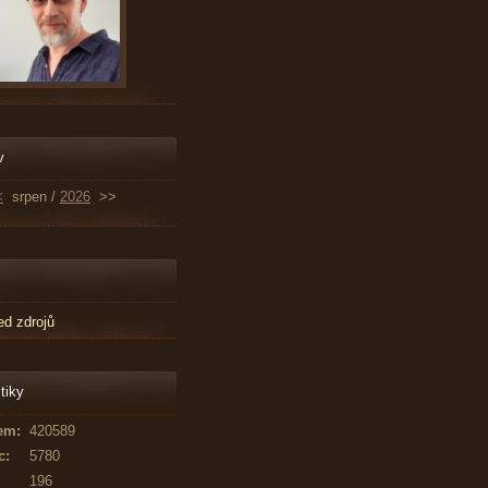
v
<
srpen /
2026
>>
ed zdrojů
tiky
em:
420589
c:
5780
196