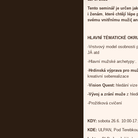
Tento seminář je určen jak
i ženám
,
které chtějí lép
svému vnitřnímu muži( an
HLAVNÍ TÉMATICKÉ OKR
-Vrstvový model osobnosti p
JÁ atd
-Hlavní mužské archetypy:.
-
Hrdinská výprava pro muž
kreativní seberealizace
-
Vision Quest:
hledání vize
-Vývoj a zrání muže
z hled
-Prožitková cvičení
KDY:
sobota 26.6. 10:00-17
KDE:
ULPAN, Pod Terebkou 