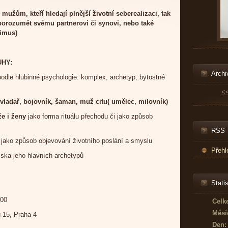
 mužům, kteří hledají plnější životní seberealizaci, tak
e porozumět svému
partnerovi či synovi, nebo také
imus)
UHY:
Archi
odle hlubinné psychologie: komplex, archetyp, bytostné
<
vladař, bojovník, šaman, muž citu( umělec, milovník)
e i ženy
jako forma rituálu přechodu či jako způsob
RSS
 jako způsob objevování životního poslání a smyslu
Přehl
iska jeho hlavních archetypů
Statis
:00
Celk
Měsí
15, Praha 4
Den: