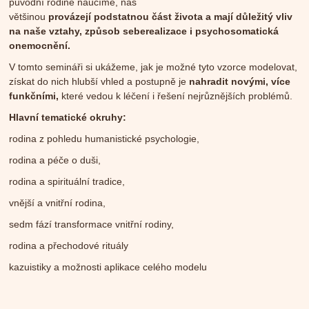
původní rodině naučíme, nás
většinou
provázejí
podstatnou část života a mají důležitý vliv
na naše vztahy, způsob seberealizace i psychosomatická
onemocnění.
V tomto semináři si ukážeme, jak je možné tyto vzorce modelovat,
získat do nich hlubší vhled a postupně je
nahradit
novými, více
funkčními,
které vedou k léčení i řešení nejrůznějších problémů.
Hlavní tematické okruhy:
rodina z pohledu humanistické psychologie,
rodina a péče o duši,
rodina a spirituální tradice,
vnější a vnitřní rodina,
sedm fází transformace vnitřní rodiny,
rodina a přechodové rituály
kazuistiky a možnosti aplikace celého modelu