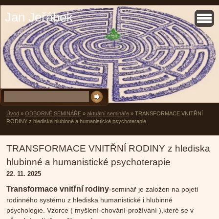
Jan Jeřábek
Úvod
»
ODBORNÉ SEMINÁŘE
»
aktuální semináře
»
TRANSFORMACE VNITŘNÍ
RODINY z hlediska hlubinné a humanistické psychoterapie
TRANSFORMACE VNITŘNÍ RODINY z hlediska
hlubinné a humanistické psychoterapie
22. 11. 2025
Transformace vnitřní rodiny
-seminář je založen na pojetí
rodinného systému z hlediska humanistické i hlubinné
psychologie. Vzor
ce ( myšlení-chování-prožívání ),které se v