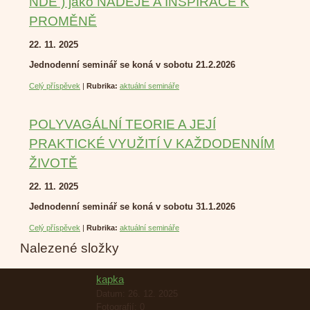
NDE ) jako NADĚJE A INSPIRACE K
PROMĚNĚ
22. 11. 2025
Jednodenní seminář se koná v sobotu 21.2.2026
Celý příspěvek
|
Rubrika:
aktuální semináře
POLYVAGÁLNÍ TEORIE A JEJÍ
PRAKTICKÉ VYUŽITÍ V KAŽDODENNÍM
ŽIVOTĚ
22. 11. 2025
Jednodenní seminář se koná v sobotu 31.1.2026
Celý příspěvek
|
Rubrika:
aktuální semináře
Nalezené složky
kapka
Datum:
26. 12. 2025
Fotografií:
0