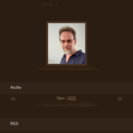
Složek:
0
Archiv
<<
říjen /
2025
>>
RSS