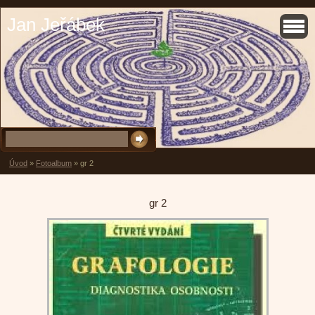
Jan Jeřábek
Úvod
»
Fotoalbum
»
gr 2
gr 2