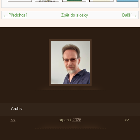
← Předchozí
Zpět do složky
Další →
Archiv
<<
srpen /
2026
>>